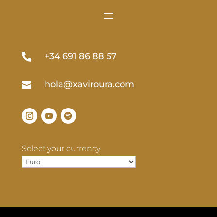
+34 691 86 88 57

hola@xaviroura.com

Select your currency