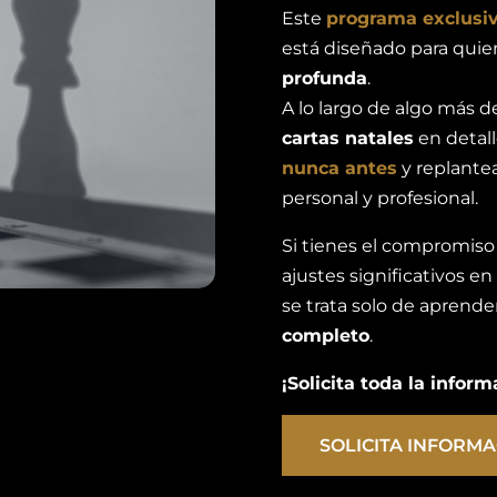
Este
programa exclusi
está diseñado para qui
profunda
.
A lo largo de algo más 
cartas natales
en detall
nunca antes
y replante
personal y profesional.
Si tienes el compromiso 
ajustes significativos en
se trata solo de aprender
completo
.
¡Solicita toda la infor
SOLICITA INFORM