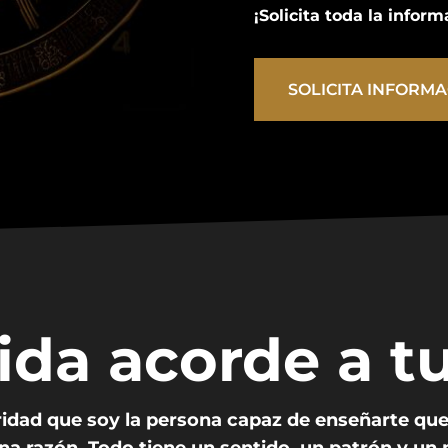
¡Solicita toda la infor
SOLICITA INFORM
vida acorde a t
dad que soy la persona capaz de enseñarte que 
na razón. Todo tiene un sentido, un patrón y un