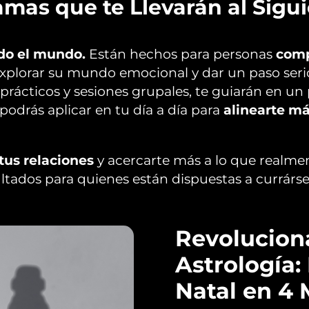
mas que te Llevarán al Sigui
do el mundo.
Están hechos para personas
com
 explorar su mundo emocional y dar un paso seri
rácticos y sesiones grupales, te guiarán en un
odrás aplicar en tu día a día para
alinearte má
 tus relaciones
y acercarte más a lo que realment
sultados para quienes están dispuestas a currárs
Revoluciona
Astrología:
Natal en 4 