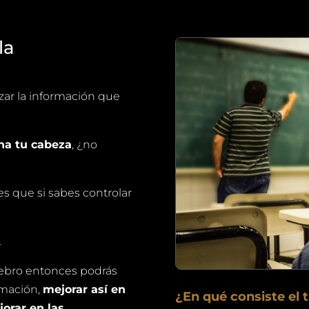
la
zar la información que
na tu cabeza
, ¿no
s que si sabes controlar
…
lebro entonces podrás
rmación,
mejorar así en
¿En qué consiste el t
orar en las