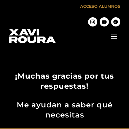
ACCESO ALUMNOS
¡Muchas gracias por tus
respuestas!
Me ayudan a saber qué
necesitas