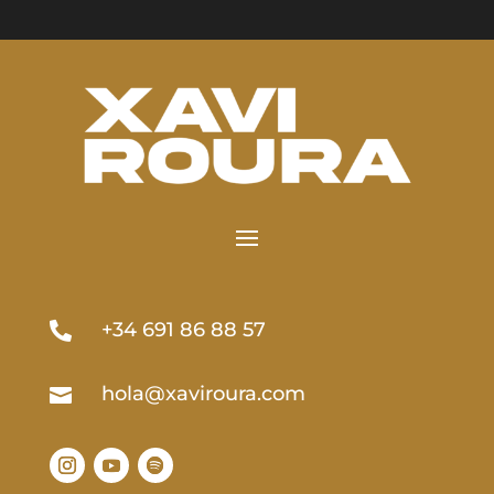
+34 691 86 88 57

hola@xaviroura.com
