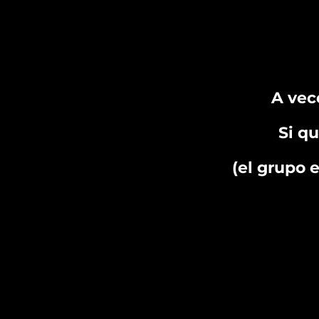
A vec
Si q
(el grupo 