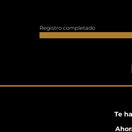
Registro completado
Te h
Ahor