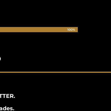
100%
100%
o
TTER.
ades.